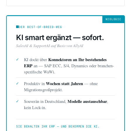
NIOLOGIC
DER BEST-OF-BREED-WEG
KI smart ergänzt — sofort.
SalesAI & SupportAI auf Basis von AllyAI
Konnektoren an Ihr bestehendes
KI dockt über
✓
ERP
an — SAP ECC, S/4, Dynamics oder branchen­
spezifische WaWi.
Wochen statt Jahren
Produktiv in
— ohne
✓
Migrationsgroßprojekt.
Modelle austauschbar
Souverän in Deutschland,
,
✓
kein Lock-in.
SIE BEHALTEN IHR ERP — UND BEKOMMEN DIE KI.