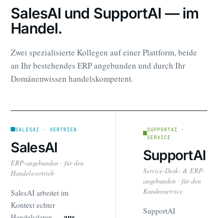
SalesAI und SupportAI — im
Handel.
Zwei spezialisierte Kollegen auf einer Plattform, beide
an Ihr bestehendes ERP angebunden und durch Ihr
Domänenwissen handelskompetent.
SALESAI · VERTRIEB
SUPPORTAI ·
SERVICE
SalesAI
SupportAI
ERP-angebunden · für den
Service-Desk- & ERP-
Handelsvertrieb
angebunden · für den
Kundenservice
SalesAI arbeitet im
Kontext echter
SupportAI
aus
Handelsdaten —