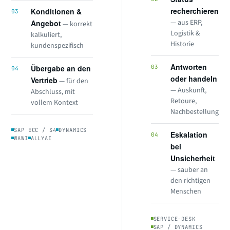
recherchieren
Konditionen &
03
— aus ERP,
Angebot
— korrekt
Logistik &
kalkuliert,
Historie
kundenspezifisch
Antworten
Übergabe an den
03
04
oder handeln
Vertrieb
— für den
— Auskunft,
Abschluss, mit
Retoure,
vollem Kontext
Nachbestellung
SAP ECC / S4
DYNAMICS
Eskalation
04
WAWI
ALLYAI
bei
Unsicherheit
— sauber an
den richtigen
Menschen
SERVICE-DESK
SAP / DYNAMICS