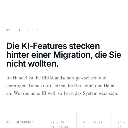
02 · DAS PROBLEM
Die KI-Features stecken
hinter einer Migration, die Sie
nicht wollten.
Im Handel ist die ERP-Landschaft gewachsen und
heterogen. Genau dort setzen die Hersteller den Hebel
an: Wer die neue KI will, soll erst das System wechseln.
01 · HETEROGEN
02 · AN
03 · TEUER
04 · 
MIGRATION
&
IN