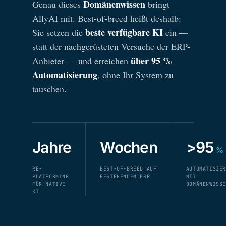
Domänenwissen
Genau dieses
bringt
AllyAI mit. Best-of-breed heißt deshalb:
beste verfügbare KI
Sie setzen die
ein —
statt der nachgerüsteten Versuche der ERP-
über 95 %
Anbieter — und erreichen
Automatisierung
, ohne Ihr System zu
tauschen.
Jahre
Wochen
>95
%
RE-
BEST-OF-BREED AUF
AUTOMATISIER
PLATFORMING
BESTEHENDEM ERP
MIT
FÜR NATIVE
DOMÄNENWISSE
KI