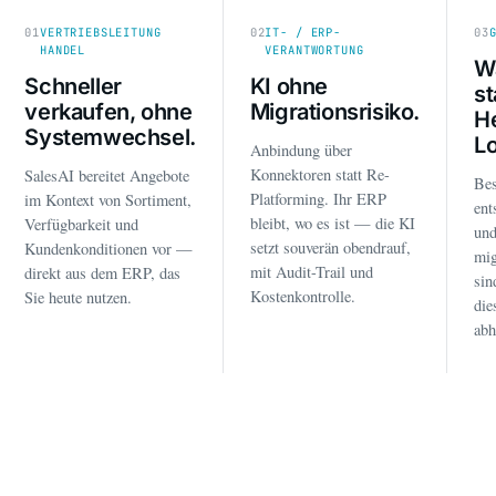
01
VERTRIEBSLEITUNG
02
IT- / ERP-
03
HANDEL
VERANTWORTUNG
Wa
Schneller
KI ohne
st
verkaufen, ohne
Migrationsrisiko.
He
Systemwechsel.
Lo
Anbindung über
Konnektoren statt Re-
SalesAI bereitet Angebote
Bes
Platforming. Ihr ERP
im Kontext von Sortiment,
ent
bleibt, wo es ist — die KI
Verfügbarkeit und
und
setzt souverän obendrauf,
Kundenkonditionen vor —
mig
mit Audit-Trail und
direkt aus dem ERP, das
sin
Kostenkontrolle.
Sie heute nutzen.
die
abh