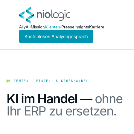
AllyAI
Mission
Klienten
Presse
Insights
Karriere
▾
▾
Kostenloses Analysegespräch
KLIENTEN · EINZEL- & GROSSHANDEL
KI im Handel —
ohne
Ihr ERP zu ersetzen.