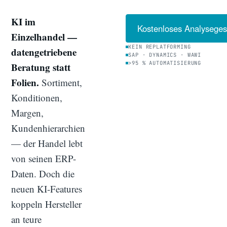
KI im
Kostenloses Analysege
Einzelhandel —
KEIN REPLATFORMING
datengetriebene
SAP · DYNAMICS · WAWI
>95 % AUTOMATISIERUNG
Beratung statt
Folien.
Sortiment,
Konditionen,
Margen,
Kundenhierarchien
— der Handel lebt
von seinen ERP-
Daten. Doch die
neuen KI-Features
koppeln Hersteller
an teure