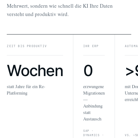
Mehrwert, sondern wie schnell die KI Ihre Daten
versteht und produktiv wird.
ZEIT BIS PRODUKTIV
IHR ERP
AUTOM
Wochen
0
>
statt Jahre für ein Re-
erzwungene
mit Do
Platforming
Migrationen
Untern
—
erreich
Anbindung
statt
Austausch
SAP ·
DYNAMICS ·
VS. ~5