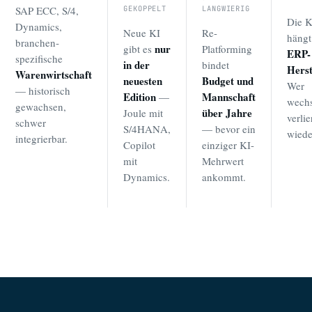
SAP ECC, S/4,
GEKOPPELT
LANGWIERIG
Die K
Dynamics,
Neue KI
Re-
häng
branchen­
nur
gibt es
Platforming
ERP-
spezifische
in der
bindet
Herst
Warenwirtschaft
neuesten
Budget und
Wer
— historisch
Edition
Mannschaft
—
wechs
gewachsen,
über Jahre
Joule mit
verlie
schwer
S/4HANA,
— bevor ein
wiede
integrierbar.
Copilot
einziger KI-
mit
Mehrwert
Dynamics.
ankommt.