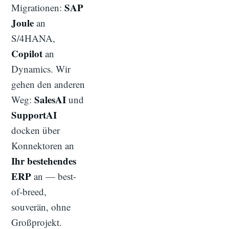
SAP
Migrationen:
Joule
an
S/4HANA,
Copilot
an
Dynamics. Wir
gehen den anderen
SalesAI
Weg:
und
SupportAI
docken über
Konnektoren an
Ihr bestehendes
ERP
an — best-
of-breed,
souverän, ohne
Großprojekt.